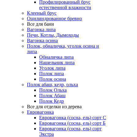
Профилированный брус
естественной влажности
Клееный брус
Оцилиндрованное бревно
Все для бани
Вагонка липа
Печи, Котлы, Дымоходы
Вагонка осина
Полок, обналичка, уголок осина и
липа
Обналичка липа
Нащельник липа
Уголок липа
Полок липа
Полок осина
Полок абаш, кедр, ольха
Полок Ольха
Полок Абаш
Полок Кедр
Все для отделки из дерева
Евровагонка
Евровагонка (сосна, ель) сорт С
Евровагонка (сосна, ель) сорт Б
Евровагонка (сосна, ель) сорт
Экстра