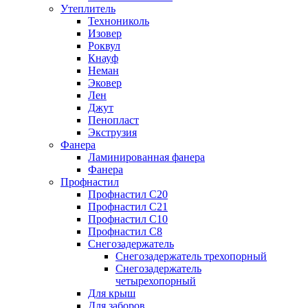
Утеплитель
Технониколь
Изовер
Роквул
Кнауф
Неман
Эковер
Лен
Джут
Пенопласт
Экструзия
Фанера
Ламинированная фанера
Фанера
Профнастил
Профнастил С20
Профнастил С21
Профнастил С10
Профнастил С8
Снегозадержатель
Снегозадержатель трехопорный
Снегозадержатель
четырехопорный
Для крыш
Для заборов