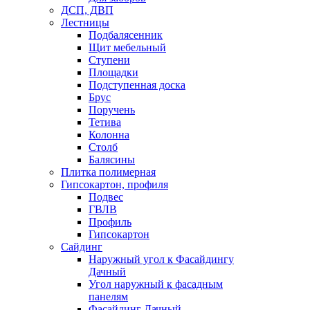
ДСП, ДВП
Лестницы
Подбалясенник
Щит мебельный
Ступени
Площадки
Подступенная доска
Брус
Поручень
Тетива
Колонна
Столб
Балясины
Плитка полимерная
Гипсокартон, профиля
Подвес
ГВЛВ
Профиль
Гипсокартон
Сайдинг
Наружный угол к Фасайдингу
Дачный
Угол наружный к фасадным
панелям
Фасайдинг Дачный