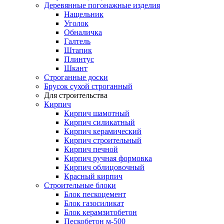
Деревянные погонажные изделия
Нащельник
Уголок
Обналичка
Галтель
Штапик
Плинтус
Шкант
Строганные доски
Брусок сухой строганный
Для строительства
Кирпич
Кирпич шамотный
Кирпич силикатный
Кирпич керамический
Кирпич строительный
Кирпич печной
Кирпич ручная формовка
Кирпич облицовочный
Красный кирпич
Строительные блоки
Блок пескоцемент
Блок газосиликат
Блок керамзитобетон
Пескобетон м-500