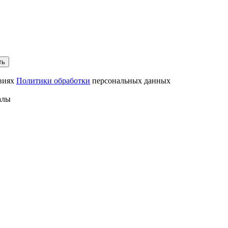
ть
овиях
Политики обработки
персональных данных
алы