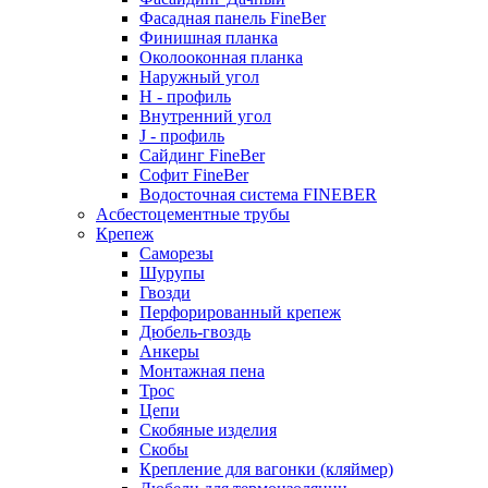
Фасадная панель FineBer
Финишная планка
Околооконная планка
Наружный угол
H - профиль
Внутренний угол
J - профиль
Сайдинг FineBer
Софит FineBer
Водосточная система FINEBER
Асбестоцементные трубы
Крепеж
Саморезы
Шурупы
Гвозди
Перфорированный крепеж
Дюбель-гвоздь
Анкеры
Монтажная пена
Трос
Цепи
Скобяные изделия
Скобы
Крепление для вагонки (кляймер)