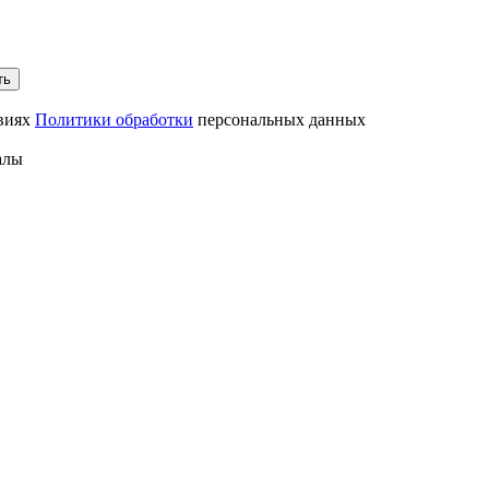
ть
овиях
Политики обработки
персональных данных
алы