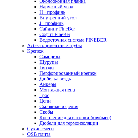
Околооконная планка
Наружный угол
H - профиль
Внутренний угол
J - профиль
Сайдинг FineBer
Софит FineBer
Водосточная система FINEBER
Асбестоцементные трубы
Крепеж
Саморезы
Шурупы
Гвозди
Перфорированный крепеж
Дюбель-гвоздь
Анкеры
Монтажная пена
Трос
Цепи
Скобяные изделия
Скобы
Крепление для вагонки (кляймер)
Дюбели для термоизоляции
Сухие смеси
OSB плита