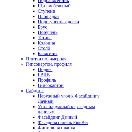
Подбалясенник
Щит мебельный
Ступени
Площадки
Подступенная доска
Брус
Поручень
Тетива
Колонна
Столб
Балясины
Плитка полимерная
Гипсокартон, профиля
Подвес
ГВЛВ
Профиль
Гипсокартон
Сайдинг
Наружный угол к Фасайдингу
Дачный
Угол наружный к фасадным
панелям
Фасайдинг Дачный
Фасадная панель FineBer
Финишная планка