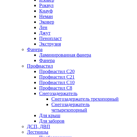
Роквул
Кнауф
Неман
Эковер
Лен
Джут
Пенопласт
Экструзия
Фанера
Ламинированная фанера
Фанера
Профнастил
Профнастил С20
Профнастил С21
Профнастил С10
Профнастил С8
Снегозадержатель
Снегозадержатель трехопорный
Снегозадержатель
четырехопорный
Для крыш
Для заборов
ДСП, ДВП
Лестницы