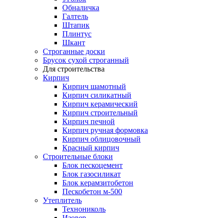
Обналичка
Галтель
Штапик
Плинтус
Шкант
Строганные доски
Брусок сухой строганный
Для строительства
Кирпич
Кирпич шамотный
Кирпич силикатный
Кирпич керамический
Кирпич строительный
Кирпич печной
Кирпич ручная формовка
Кирпич облицовочный
Красный кирпич
Строительные блоки
Блок пескоцемент
Блок газосиликат
Блок керамзитобетон
Пескобетон м-500
Утеплитель
Технониколь
Изовер