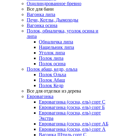
Оцилиндрованное бревно
Все для бани
Вагонка липа
Печи, Котлы, Дымоходы
Вагонка осина
Полок, обналичка, уголок осина и
липа
Обналичка липа
Нащельник липа
Уголок липа
Полок липа
Полок осина
Полок абаш, кедр, ольха
Полок Ольха
Полок Абаш
Полок Кедр
Все для отделки из дерева
Евровагонка
Евровагонка (сосна, ель) сорт С
Евровагонка (сосна, ель) сорт Б
Евровагонка (сосна, ель) сорт
Экстра
Евровагонка (сосна, ель) сорт АБ
Евровагонка (сосна, ель) сорт А
Вагонка Штиль сорт С