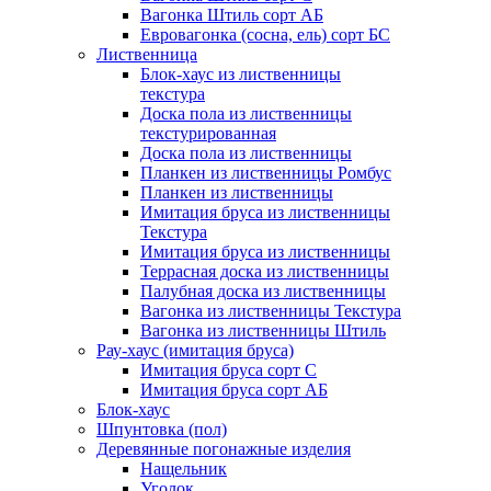
Вагонка Штиль сорт АБ
Евровагонка (сосна, ель) сорт БС
Лиственница
Блок-хаус из лиственницы
текстура
Доска пола из лиственницы
текстурированная
Доска пола из лиственницы
Планкен из лиственницы Ромбус
Планкен из лиственницы
Имитация бруса из лиственницы
Текстура
Имитация бруса из лиственницы
Террасная доска из лиственницы
Палубная доска из лиственницы
Вагонка из лиственницы Текстура
Вагонка из лиственницы Штиль
Рау-хаус (имитация бруса)
Имитация бруса сорт С
Имитация бруса сорт АБ
Блок-хаус
Шпунтовка (пол)
Деревянные погонажные изделия
Нащельник
Уголок