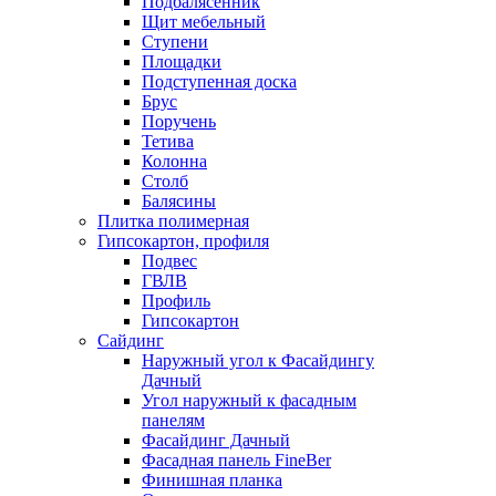
Подбалясенник
Щит мебельный
Ступени
Площадки
Подступенная доска
Брус
Поручень
Тетива
Колонна
Столб
Балясины
Плитка полимерная
Гипсокартон, профиля
Подвес
ГВЛВ
Профиль
Гипсокартон
Сайдинг
Наружный угол к Фасайдингу
Дачный
Угол наружный к фасадным
панелям
Фасайдинг Дачный
Фасадная панель FineBer
Финишная планка