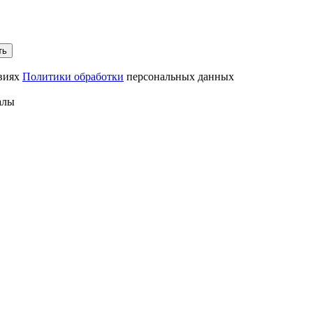
ть
овиях
Политики обработки
персональных данных
алы