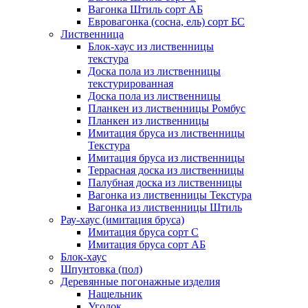
Вагонка Штиль сорт АБ
Евровагонка (сосна, ель) сорт БС
Лиственница
Блок-хаус из лиственницы
текстура
Доска пола из лиственницы
текстурированная
Доска пола из лиственницы
Планкен из лиственницы Ромбус
Планкен из лиственницы
Имитация бруса из лиственницы
Текстура
Имитация бруса из лиственницы
Террасная доска из лиственницы
Палубная доска из лиственницы
Вагонка из лиственницы Текстура
Вагонка из лиственницы Штиль
Рау-хаус (имитация бруса)
Имитация бруса сорт С
Имитация бруса сорт АБ
Блок-хаус
Шпунтовка (пол)
Деревянные погонажные изделия
Нащельник
Уголок