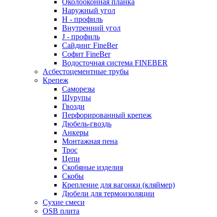
Околооконная планка
Наружный угол
H - профиль
Внутренний угол
J - профиль
Сайдинг FineBer
Софит FineBer
Водосточная система FINEBER
Асбестоцементные трубы
Крепеж
Саморезы
Шурупы
Гвозди
Перфорированный крепеж
Дюбель-гвоздь
Анкеры
Монтажная пена
Трос
Цепи
Скобяные изделия
Скобы
Крепление для вагонки (кляймер)
Дюбели для термоизоляции
Сухие смеси
OSB плита