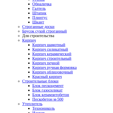
Обналичка
Галтель
Штапик
Плинтус
Шкант
Строганные доски
Брусок сухой строганный
Для строительства
Кирпич
Кирпич шамотный
Кирпич силикатный
Кирпич керамический
Кирпич строительный
Кирпич печной
Кирпич ручная формовка
Кирпич облицовочный
Красный кирпич
Строительные блоки
Блок пескоцемент
Блок газосиликат
Блок керамзитобетон
Пескобетон м-500
Утеплитель
Технониколь
Изовер