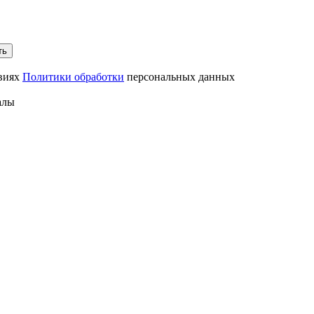
ть
овиях
Политики обработки
персональных данных
алы