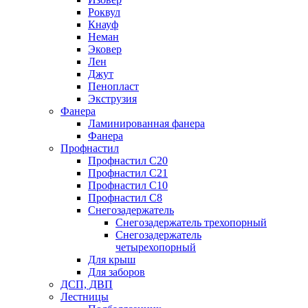
Роквул
Кнауф
Неман
Эковер
Лен
Джут
Пенопласт
Экструзия
Фанера
Ламинированная фанера
Фанера
Профнастил
Профнастил С20
Профнастил С21
Профнастил С10
Профнастил С8
Снегозадержатель
Снегозадержатель трехопорный
Снегозадержатель
четырехопорный
Для крыш
Для заборов
ДСП, ДВП
Лестницы