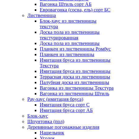
Вагонка Штиль сорт АБ
Евровагонка (сосна, ель) сорт БС
Лиственница
Блок-хаус из лиственницы
текстура
Доска пола из лиственницы
текстурированная
Доска пола из лиственницы
Планкен из лиственницы Ромбус
Планкен из лиственницы
Имитация бруса из лиственницы
Текстура
Имитация бруса из лиственницы
Террасная доска из лиственницы
Палубная доска из лиственницы
Вагонка из лиственницы Текстура
Вагонка из лиственницы Штиль
Рау-хаус (имитация бруса)
Имитация бруса сорт С
Имитация бруса сорт АБ
Блок-хаус
Шпунтовка (пол)
Деревянные погонажные изделия
Нащельник
Уголок