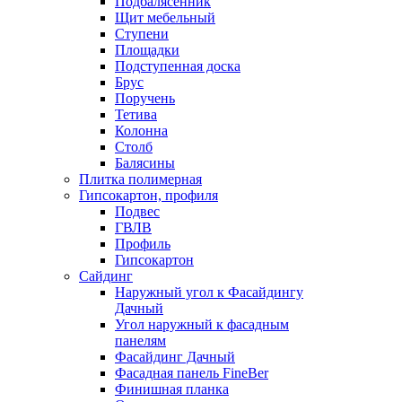
Подбалясенник
Щит мебельный
Ступени
Площадки
Подступенная доска
Брус
Поручень
Тетива
Колонна
Столб
Балясины
Плитка полимерная
Гипсокартон, профиля
Подвес
ГВЛВ
Профиль
Гипсокартон
Сайдинг
Наружный угол к Фасайдингу
Дачный
Угол наружный к фасадным
панелям
Фасайдинг Дачный
Фасадная панель FineBer
Финишная планка