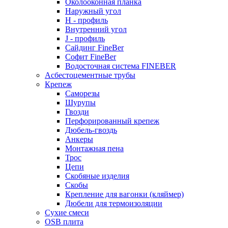
Околооконная планка
Наружный угол
H - профиль
Внутренний угол
J - профиль
Сайдинг FineBer
Софит FineBer
Водосточная система FINEBER
Асбестоцементные трубы
Крепеж
Саморезы
Шурупы
Гвозди
Перфорированный крепеж
Дюбель-гвоздь
Анкеры
Монтажная пена
Трос
Цепи
Скобяные изделия
Скобы
Крепление для вагонки (кляймер)
Дюбели для термоизоляции
Сухие смеси
OSB плита