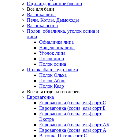
Оцилиндрованное бревно
Все для бани
Вагонка липа
Печи, Котлы, Дымоходы
Вагонка осина
Полок, обналичка, уголок осина и
липа
Обналичка липа
Нащельник липа
Уголок липа
Полок липа
Полок осина
Полок абаш, кедр, ольха
Полок Ольха
Полок Абаш
Полок Кедр
Все для отделки из дерева
Евровагонка
Евровагонка (сосна, ель) сорт С
Евровагонка (сосна, ель) сорт Б
Евровагонка (сосна, ель) сорт
Экстра
Евровагонка (сосна, ель) сорт АБ
Евровагонка (сосна, ель) сорт А
Вагонка Штиль сорт С