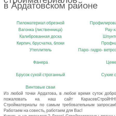
в Ардатовском районе
Пиломатериал обрезной
Профилирова
Вагонка (лиственница)
Рау-х
Калиброванная доска
Шпунт
Кирпич, брусчатка, блоки
Профна
Утеплитель
Паро- гидро- ветр
Фанера
Цеме
Брусок сухой строганный
Сухие 
Винтовые сваи
Из любой точки Ардатова, в любое время суток добр
пожаловать на наш сайт КарасевСтройНН
Стройматериалы по самым требовательным запросам
Работаем на совесть, работаем для Вас!