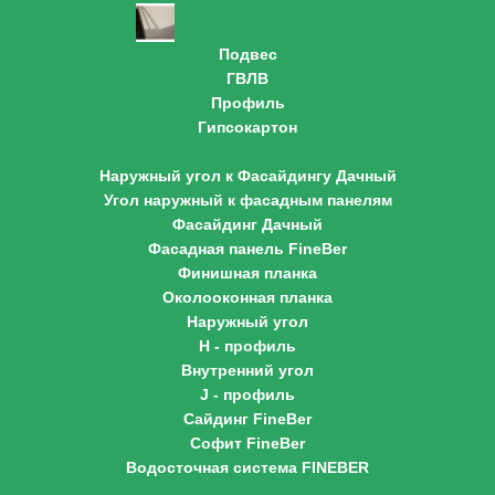
Гипсокартон, профиля
Подвес
ГВЛВ
Профиль
Гипсокартон
Сайдинг
Наружный угол к Фасайдингу Дачный
Угол наружный к фасадным панелям
Фасайдинг Дачный
Фасадная панель FineBer
Финишная планка
Околооконная планка
Наружный угол
H - профиль
Внутренний угол
J - профиль
Сайдинг FineBer
Софит FineBer
Водосточная система FINEBER
Асбестоцементные трубы