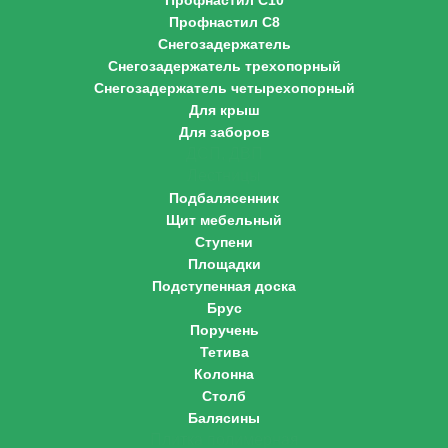
Профнастил С10
Профнастил С8
Снегозадержатель
Снегозадержатель трехопорный
Снегозадержатель четырехопорный
Для крыш
Для заборов
ДСП, ДВП
Лестницы
Подбалясенник
Щит мебельный
Ступени
Площадки
Подступенная доска
Брус
Поручень
Тетива
Колонна
Столб
Балясины
Плитка полимерная