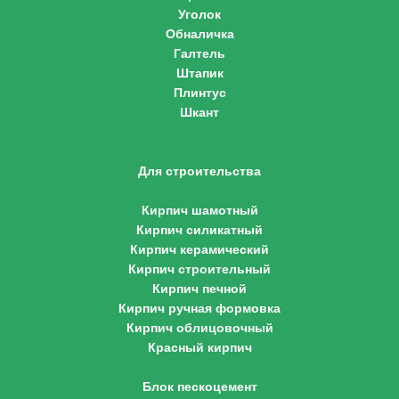
Уголок
Обналичка
Галтель
Штапик
Плинтус
Шкант
Строганные доски
Брусок сухой строганный
Для строительства
Кирпич
Кирпич шамотный
Кирпич силикатный
Кирпич керамический
Кирпич строительный
Кирпич печной
Кирпич ручная формовка
Кирпич облицовочный
Красный кирпич
Строительные блоки
Блок пескоцемент