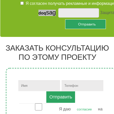
Я согласен получать рекламные и информа
s
a
g
Защита
d
o
q
ЗАКАЗАТЬ КОНСУЛЬТАЦИЮ
ПО ЭТОМУ ПРОЕКТУ
Отправить
Я даю
на
согласие