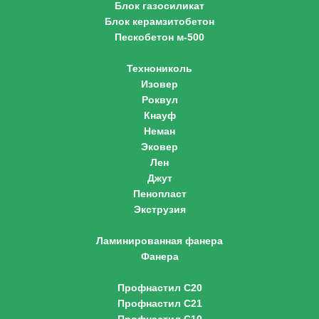
Блок газосиликат
Блок керамзитобетон
Пескобетон м-500
Утеплитель
Технониколь
Изовер
Роквул
Кнауф
Неман
Эковер
Лен
Джут
Пенопласт
Экструзия
Фанера
Ламинированная фанера
Фанера
Профнастил
Профнастил С20
Профнастил С21