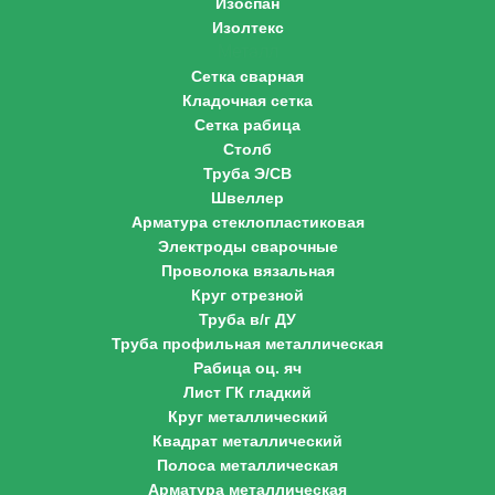
Изоспан
Изолтекс
Металл
Сетка сварная
Кладочная сетка
Сетка рабица
Столб
Труба Э/СВ
Швеллер
Арматура стеклопластиковая
Электроды сварочные
Проволока вязальная
Круг отрезной
Труба в/г ДУ
Труба профильная металлическая
Рабица оц. яч
Лист ГК гладкий
Круг металлический
Квадрат металлический
Полоса металлическая
Арматура металлическая