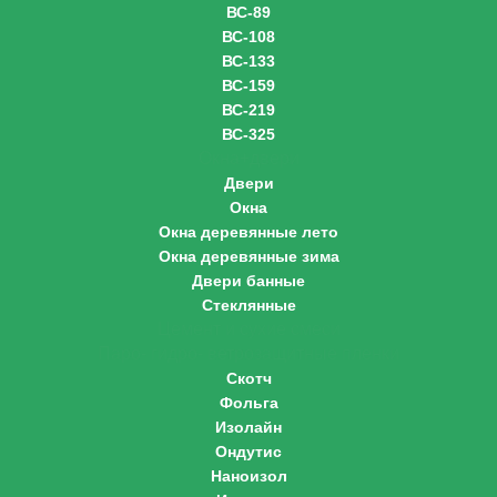
ВС-89
ВС-108
ВС-133
ВС-159
ВС-219
ВС-325
Окна+двери
Двери
Окна
Окна деревянные лето
Окна деревянные зима
Двери банные
Стеклянные
Цемент и сухие смеси
Паро- гидро- ветрозащитные пленки
Скотч
Фольга
Изолайн
Ондутис
Наноизол