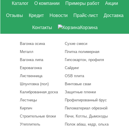
Каталог
О компании
Примеры работ
Акции
Отзывы
Кредит
Новости
Прайс-лист
Доставка
Контакты
Корзина
Вагонка осина
Сухие смеси
Металл
Плитка полимерная
Вагонка липа
Гипсокартон, профиля
Евровагонка
Сайдинг
Лиственница
OSB плита
Шпунтовка (пол)
Винтовые сваи
Калиброванная доска
Защитные пленки
Лестницы
Профилированный брус
Кирпич
Пиломатериал обрезной
Строительные блоки
Печи, Котлы, Дымоходы
Утеплитель
Полок абаш, кедр, ольха