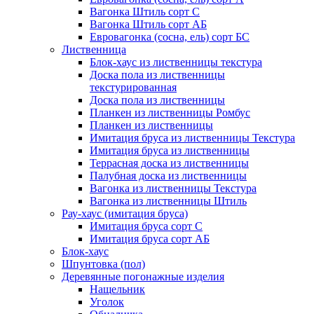
Вагонка Штиль сорт С
Вагонка Штиль сорт АБ
Евровагонка (сосна, ель) сорт БС
Лиственница
Блок-хаус из лиственницы текстура
Доска пола из лиственницы
текстурированная
Доска пола из лиственницы
Планкен из лиственницы Ромбус
Планкен из лиственницы
Имитация бруса из лиственницы Текстура
Имитация бруса из лиственницы
Террасная доска из лиственницы
Палубная доска из лиственницы
Вагонка из лиственницы Текстура
Вагонка из лиственницы Штиль
Рау-хаус (имитация бруса)
Имитация бруса сорт С
Имитация бруса сорт АБ
Блок-хаус
Шпунтовка (пол)
Деревянные погонажные изделия
Нащельник
Уголок