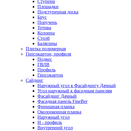
Ступени
Площадки
Подступенная доска
Брус
Поручень
Тетива
Колонна
Столб
Балясины
Плитка полимерная
Гипсокартон, профиля
Подвес
ГВЛВ
Профиль
Гипсокартон
Сайдинг
Наружный угол к Фасайдингу Дачный
Угол наружный к фасадным панелям
Фасайдинг Дачный
Фасадная панель FineBer
Финишная планка
Околооконная планка
Наружный угол
H - профиль
Внутренний угол