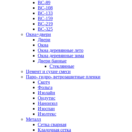
ВС-89
ВС-108
ВС-133
ВС-159
ВС-219
ВС-325
Окна+двери
Двери
Окна
Окна деревянные лето
Окна деревянные зима
Двери банные
Стеклянные
Цемент и сухие смеси
Паро- гидро- ветрозащитные пленки
Скотч
Фольга
Изолайн
Ондутис
Наноизол
Изоспан
Изолтекс
Металл
Сетка сварная
Кладочная сетка