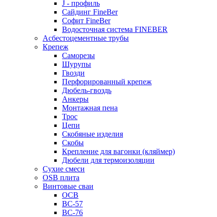
J - профиль
Сайдинг FineBer
Софит FineBer
Водосточная система FINEBER
Асбестоцементные трубы
Крепеж
Саморезы
Шурупы
Гвозди
Перфорированный крепеж
Дюбель-гвоздь
Анкеры
Монтажная пена
Трос
Цепи
Скобяные изделия
Скобы
Крепление для вагонки (кляймер)
Дюбели для термоизоляции
Сухие смеси
OSB плита
Винтовые сваи
ОСВ
ВС-57
ВС-76