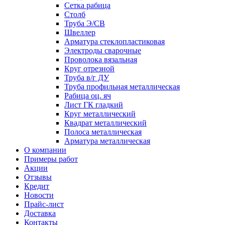
Сетка рабица
Столб
Труба Э/СВ
Швеллер
Арматура стеклопластиковая
Электроды сварочные
Проволока вязальная
Круг отрезной
Труба в/г ДУ
Труба профильная металлическая
Рабица оц. яч
Лист ГК гладкий
Круг металлический
Квадрат металлический
Полоса металлическая
Арматура металлическая
О компании
Примеры работ
Акции
Отзывы
Кредит
Новости
Прайс-лист
Доставка
Контакты