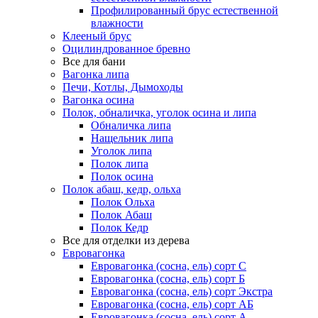
Профилированный брус естественной
влажности
Клееный брус
Оцилиндрованное бревно
Все для бани
Вагонка липа
Печи, Котлы, Дымоходы
Вагонка осина
Полок, обналичка, уголок осина и липа
Обналичка липа
Нащельник липа
Уголок липа
Полок липа
Полок осина
Полок абаш, кедр, ольха
Полок Ольха
Полок Абаш
Полок Кедр
Все для отделки из дерева
Евровагонка
Евровагонка (сосна, ель) сорт С
Евровагонка (сосна, ель) сорт Б
Евровагонка (сосна, ель) сорт Экстра
Евровагонка (сосна, ель) сорт АБ
Евровагонка (сосна, ель) сорт А