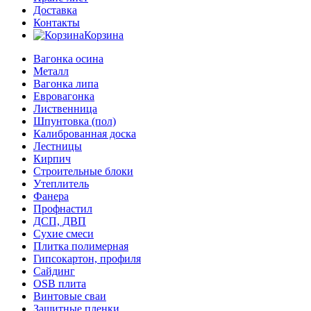
Доставка
Контакты
Корзина
Вагонка осина
Металл
Вагонка липа
Евровагонка
Лиственница
Шпунтовка (пол)
Калиброванная доска
Лестницы
Кирпич
Строительные блоки
Утеплитель
Фанера
Профнастил
ДСП, ДВП
Сухие смеси
Плитка полимерная
Гипсокартон, профиля
Сайдинг
OSB плита
Винтовые сваи
Защитные пленки