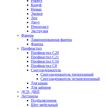
Роквул
Кнауф
Неман
Эковер
Лен
Джут
Пенопласт
Экструзия
Фанера
Ламинированная фанера
Фанера
Профнастил
Профнастил С20
Профнастил С21
Профнастил С10
Профнастил С8
Снегозадержатель
Снегозадержатель трехопорный
Снегозадержатель четырехопорный
Для крыш
Для заборов
ДСП, ДВП
Лестницы
Подбалясенник
Щит мебельный