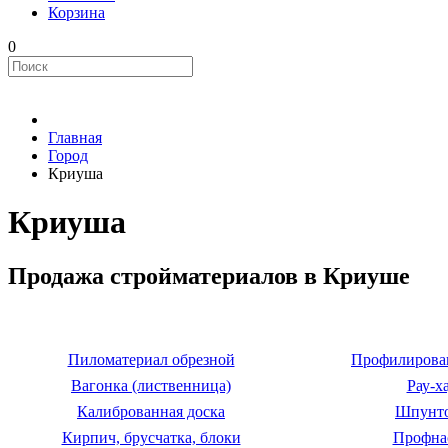
Корзина
0
Главная
Город
Криуша
Криуша
Продажа стройматериалов в Криуше
Пиломатериал обрезной
Профилирова
Вагонка (лиственница)
Рау-х
Калиброванная доска
Шпунт
Кирпич, брусчатка, блоки
Профна