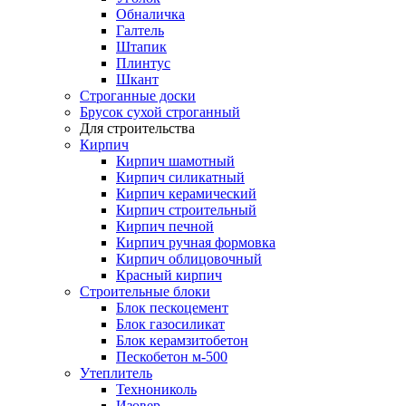
Обналичка
Галтель
Штапик
Плинтус
Шкант
Строганные доски
Брусок сухой строганный
Для строительства
Кирпич
Кирпич шамотный
Кирпич силикатный
Кирпич керамический
Кирпич строительный
Кирпич печной
Кирпич ручная формовка
Кирпич облицовочный
Красный кирпич
Строительные блоки
Блок пескоцемент
Блок газосиликат
Блок керамзитобетон
Пескобетон м-500
Утеплитель
Технониколь
Изовер