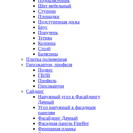
Подбалясенник
Щит мебельный
Ступени
Площадки
Подступенная доска
Брус
Поручень
Тетива
Колонна
Столб
Балясины
Плитка полимерная
Гипсокартон, профиля
Подвес
ГВЛВ
Профиль
Гипсокартон
Сайдинг
Наружный угол к Фасайдингу
Дачный
Угол наружный к фасадным
панелям
Фасайдинг Дачный
Фасадная панель FineBer
Финишная планка