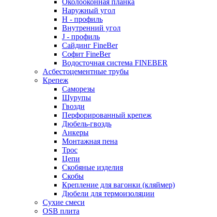
Околооконная планка
Наружный угол
H - профиль
Внутренний угол
J - профиль
Сайдинг FineBer
Софит FineBer
Водосточная система FINEBER
Асбестоцементные трубы
Крепеж
Саморезы
Шурупы
Гвозди
Перфорированный крепеж
Дюбель-гвоздь
Анкеры
Монтажная пена
Трос
Цепи
Скобяные изделия
Скобы
Крепление для вагонки (кляймер)
Дюбели для термоизоляции
Сухие смеси
OSB плита