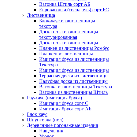
Вагонка Штиль сорт АБ
Евровагонка (сосна, ель) сорт БС
Лиственница
Блок-хаус из лиственницы
текстура
Доска пола из лиственницы
текстурированная
Доска пола из лиственницы
Планкен из лиственницы Ромбус
Планкен из лиственницы
Имитация бруса из лиственницы
Текстура
Имитация бруса из лиственницы
Террасная доска из лиственницы
Палубная доска из лиственницы
Вагонка из лиственницы Текстура
Вагонка из лиственницы Штиль
Рау-хаус (имитация бруса)
Имитация бруса сорт С
Имитация бруса сорт АБ
Блок-хаус
Шпунтовка (пол)
Деревянные погонажные изделия
Нащельник
Уголок