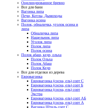
Оцилиндрованное бревно
Все для бани
Вагонка липа
Печи, Котлы, Дымоходы
Вагонка осина
Полок, обналичка, уголок осина и
липа
Обналичка липа
Нащельник липа
Уголок липа
Полок липа
Полок осина
Полок абаш, кедр, ольха
Полок Ольха
Полок Абаш
Полок Кедр
Все для отделки из дерева
Евровагонка
Евровагонка (сосна, ель) сорт С
Евровагонка (сосна, ель) сорт Б
Евровагонка (сосна, ель) сорт
Экстра
Евровагонка (сосна, ель) сорт АБ
Евровагонка (сосна, ель) сорт А
Вагонка Штиль сорт С