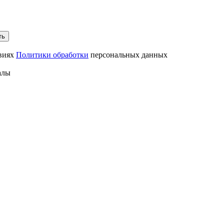
ть
овиях
Политики обработки
персональных данных
алы