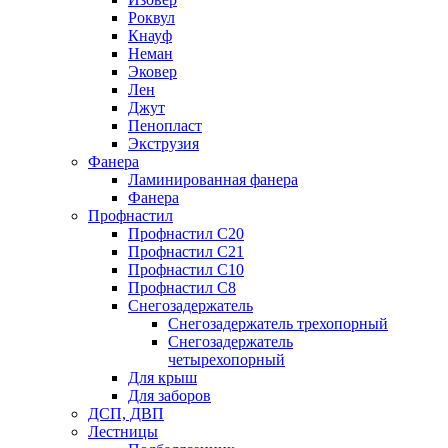
Роквул
Кнауф
Неман
Эковер
Лен
Джут
Пенопласт
Экструзия
Фанера
Ламинированная фанера
Фанера
Профнастил
Профнастил С20
Профнастил С21
Профнастил С10
Профнастил С8
Снегозадержатель
Снегозадержатель трехопорный
Снегозадержатель
четырехопорный
Для крыш
Для заборов
ДСП, ДВП
Лестницы