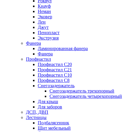
Роквул
Кнауф
Неман
Эковер
Лен
Джут
Пенопласт
Экструзия
Фанера
Ламинированная фанера
Фанера
Профнастил
Профнастил С20
Профнастил С21
Профнастил С10
Профнастил С8
Снегозадержатель
Снегозадержатель трехопорный
Снегозадержатель четырехопорный
Для крыш
Для заборов
ДСП, ДВП
Лестницы
Подбалясенник
Щит мебельный