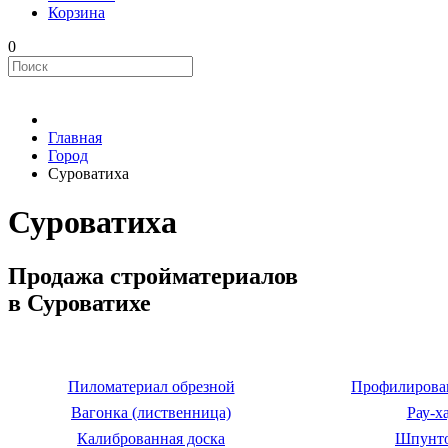
Корзина
0
Главная
Город
Суроватиха
Суроватиха
Продажа стройматериалов
в Суроватихе
Пиломатериал обрезной
Профилирова
Вагонка (лиственница)
Рау-х
Калиброванная доска
Шпунт