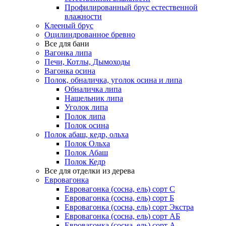
Профилированный брус естественной
влажности
Клееный брус
Оцилиндрованное бревно
Все для бани
Вагонка липа
Печи, Котлы, Дымоходы
Вагонка осина
Полок, обналичка, уголок осина и липа
Обналичка липа
Нащельник липа
Уголок липа
Полок липа
Полок осина
Полок абаш, кедр, ольха
Полок Ольха
Полок Абаш
Полок Кедр
Все для отделки из дерева
Евровагонка
Евровагонка (сосна, ель) сорт С
Евровагонка (сосна, ель) сорт Б
Евровагонка (сосна, ель) сорт Экстра
Евровагонка (сосна, ель) сорт АБ
Евровагонка (сосна, ель) сорт А