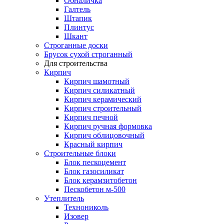
Обналичка
Галтель
Штапик
Плинтус
Шкант
Строганные доски
Брусок сухой строганный
Для строительства
Кирпич
Кирпич шамотный
Кирпич силикатный
Кирпич керамический
Кирпич строительный
Кирпич печной
Кирпич ручная формовка
Кирпич облицовочный
Красный кирпич
Строительные блоки
Блок пескоцемент
Блок газосиликат
Блок керамзитобетон
Пескобетон м-500
Утеплитель
Технониколь
Изовер