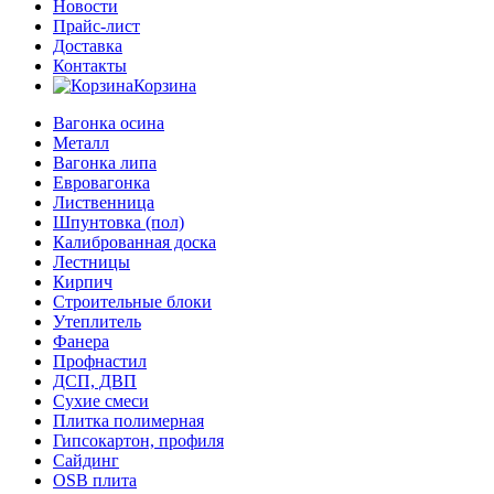
Новости
Прайс-лист
Доставка
Контакты
Корзина
Вагонка осина
Металл
Вагонка липа
Евровагонка
Лиственница
Шпунтовка (пол)
Калиброванная доска
Лестницы
Кирпич
Строительные блоки
Утеплитель
Фанера
Профнастил
ДСП, ДВП
Сухие смеси
Плитка полимерная
Гипсокартон, профиля
Сайдинг
OSB плита