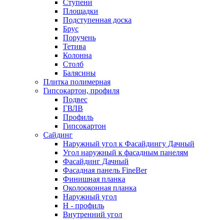
Ступени
Площадки
Подступенная доска
Брус
Поручень
Тетива
Колонна
Столб
Балясины
Плитка полимерная
Гипсокартон, профиля
Подвес
ГВЛВ
Профиль
Гипсокартон
Сайдинг
Наружный угол к Фасайдингу Дачный
Угол наружный к фасадным панелям
Фасайдинг Дачный
Фасадная панель FineBer
Финишная планка
Околооконная планка
Наружный угол
H - профиль
Внутренний угол