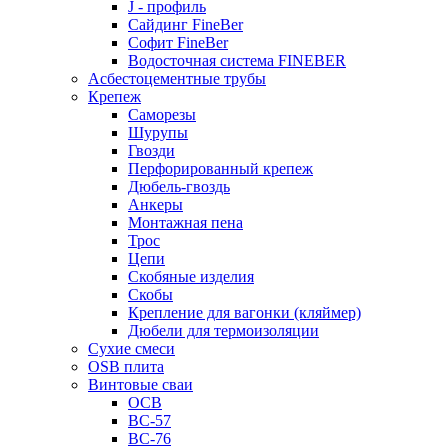
J - профиль
Сайдинг FineBer
Софит FineBer
Водосточная система FINEBER
Асбестоцементные трубы
Крепеж
Саморезы
Шурупы
Гвозди
Перфорированный крепеж
Дюбель-гвоздь
Анкеры
Монтажная пена
Трос
Цепи
Скобяные изделия
Скобы
Крепление для вагонки (кляймер)
Дюбели для термоизоляции
Сухие смеси
OSB плита
Винтовые сваи
ОСВ
ВС-57
ВС-76