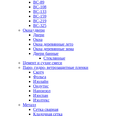
ВС-89
ВС-108
ВС-133
ВС-159
ВС-219
ВС-325
Окна+двери
Двери
Окна
Окна деревянные лето
Окна деревянные зима
Двери банные
Стеклянные
Цемент и сухие смеси
Паро- гидро- ветрозащитные пленки
Скотч
Фольга
Изолайн
Ондутис
Наноизол
Изоспан
Изолтекс
Металл
Сетка сварная
Кладочная сетка