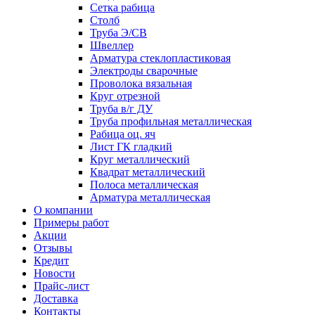
Сетка рабица
Столб
Труба Э/СВ
Швеллер
Арматура стеклопластиковая
Электроды сварочные
Проволока вязальная
Круг отрезной
Труба в/г ДУ
Труба профильная металлическая
Рабица оц. яч
Лист ГК гладкий
Круг металлический
Квадрат металлический
Полоса металлическая
Арматура металлическая
О компании
Примеры работ
Акции
Отзывы
Кредит
Новости
Прайс-лист
Доставка
Контакты