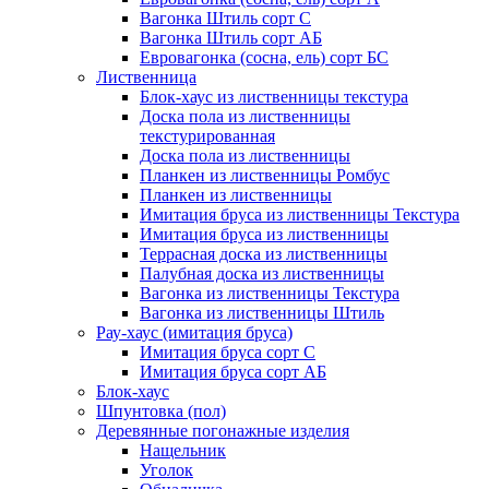
Вагонка Штиль сорт С
Вагонка Штиль сорт АБ
Евровагонка (сосна, ель) сорт БС
Лиственница
Блок-хаус из лиственницы текстура
Доска пола из лиственницы
текстурированная
Доска пола из лиственницы
Планкен из лиственницы Ромбус
Планкен из лиственницы
Имитация бруса из лиственницы Текстура
Имитация бруса из лиственницы
Террасная доска из лиственницы
Палубная доска из лиственницы
Вагонка из лиственницы Текстура
Вагонка из лиственницы Штиль
Рау-хаус (имитация бруса)
Имитация бруса сорт С
Имитация бруса сорт АБ
Блок-хаус
Шпунтовка (пол)
Деревянные погонажные изделия
Нащельник
Уголок