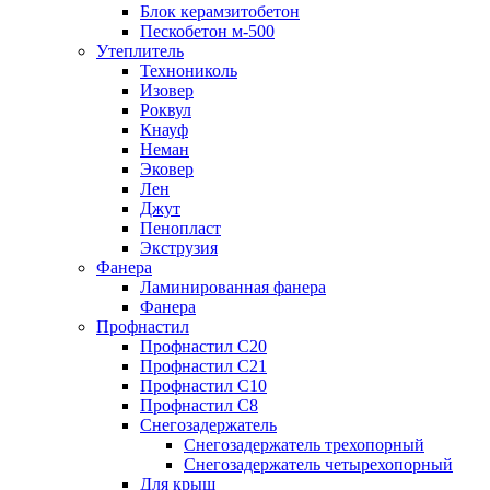
Блок керамзитобетон
Пескобетон м-500
Утеплитель
Технониколь
Изовер
Роквул
Кнауф
Неман
Эковер
Лен
Джут
Пенопласт
Экструзия
Фанера
Ламинированная фанера
Фанера
Профнастил
Профнастил С20
Профнастил С21
Профнастил С10
Профнастил С8
Снегозадержатель
Снегозадержатель трехопорный
Снегозадержатель четырехопорный
Для крыш