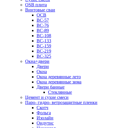
OSB плита
Винтовые сваи
ОСВ
ВС-57
ВС-76
ВС-89
ВС-108
ВС-133
ВС-159
ВС-219
ВС-325
Окна+двери
Двери
Окна
Окна деревянные лето
Окна деревянные зима
Двери банные
Стеклянные
Цемент и сухие смеси
Паро- гидро- ветрозащитные пленки
Скотч
Фольга
Изолайн
Ондутис