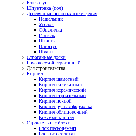
Блок-хаус
Шпунтовка (пол)
Деревянные погонажные изделия
Нащельник
Уголок
Обналичка
Галтель
Штапик
Плинтус
Шкант
Строганные доски
Брусок сухой строганный
Для строительства
Кирпич
Кирпич шамотный
Кирпич силикатный
Кирпич керамический
Кирпич строительный
Кирпич печной
Кирпич ручная формовка
Кирпич облицовочный
Красный кирпич
Строительные блоки
Блок пескоцемент
Блок газосиликат