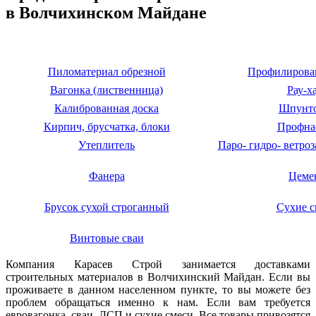
в Волчихинском Майдане
Пиломатериал обрезной
Профилирова
Вагонка (лиственница)
Рау-х
Калиброванная доска
Шпунт
Кирпич, брусчатка, блоки
Профна
Утеплитель
Паро- гидро- ветро
Фанера
Цеме
Брусок сухой строганный
Сухие с
Винтовые сваи
Компания Карасев Строй занимается доставками
строительных материалов в Волчихинский Майдан. Если вы
проживаете в данном населенном пункте, то вы можете без
проблем обращаться именно к нам. Если вам требуется
евровагонка, сваи, ДСП и сухие смеси. Все товары привозятся