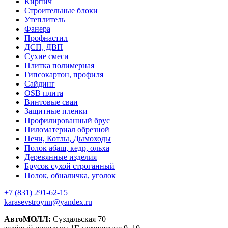
Кирпич
Строительные блоки
Утеплитель
Фанера
Профнастил
ДСП, ДВП
Сухие смеси
Плитка полимерная
Гипсокартон, профиля
Сайдинг
OSB плита
Винтовые сваи
Защитные пленки
Профилированный брус
Пиломатериал обрезной
Печи, Котлы, Дымоходы
Полок абаш, кедр, ольха
Деревянные изделия
Брусок сухой строганный
Полок, обналичка, уголок
+7 (831) 291-62-15
karasevstroynn@yandex.ru
АвтоМОЛЛ:
Суздальская 70