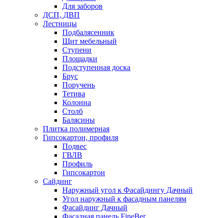
Для заборов
ДСП, ДВП
Лестницы
Подбалясенник
Щит мебельный
Ступени
Площадки
Подступенная доска
Брус
Поручень
Тетива
Колонна
Столб
Балясины
Плитка полимерная
Гипсокартон, профиля
Подвес
ГВЛВ
Профиль
Гипсокартон
Сайдинг
Наружный угол к Фасайдингу Дачный
Угол наружный к фасадным панелям
Фасайдинг Дачный
Фасадная панель FineBer