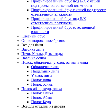
Профилированный брус под Б/Х с чашей
под проект естественной влажности
Профилированный брус с чашей под проект
естественной влажности
Профилированный брус под Б/Х
естественной влажности
Профилированный брус естественной
влажности
Клееный брус
Оцилиндрованное бревно
Все для бани
Вагонка липа
Печи, Котлы, Дымоходы
Вагонка осина
Полок, обналичка, уголок осина и липа
Обналичка липа
Нащельник липа
Уголок липа
Полок липа
Полок осина
Полок абаш, кедр, ольха
Полок Ольха
Полок Абаш
Полок Кедр
Все для отделки из дерева