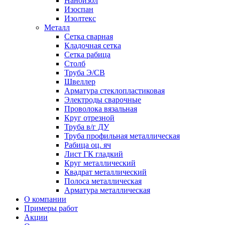
Наноизол
Изоспан
Изолтекс
Металл
Сетка сварная
Кладочная сетка
Сетка рабица
Столб
Труба Э/СВ
Швеллер
Арматура стеклопластиковая
Электроды сварочные
Проволока вязальная
Круг отрезной
Труба в/г ДУ
Труба профильная металлическая
Рабица оц. яч
Лист ГК гладкий
Круг металлический
Квадрат металлический
Полоса металлическая
Арматура металлическая
О компании
Примеры работ
Акции