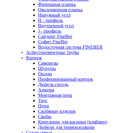
Финишная планка
Околооконная планка
Наружный угол
H - профиль
Внутренний угол
J - профиль
Сайдинг FineBer
Софит FineBer
Водосточная система FINEBER
Асбестоцементные трубы
Крепеж
Саморезы
Шурупы
Гвозди
Перфорированный крепеж
Дюбель-гвоздь
Анкеры
Монтажная пена
Трос
Цепи
Скобяные изделия
Скобы
Крепление для вагонки (кляймер)
Дюбели для термоизоляции
Сухие смеси