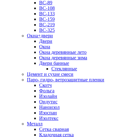
ВС-89
ВС-108
ВС-133
ВС-159
ВС-219
ВС-325
Окна+двери
Двери
Окна
Окна деревянные лето
Окна деревянные зима
Двери банные
Стеклянные
Цемент и сухие смеси
Паро- гидро- ветрозащитные пленки
Скотч
Фольга
Изолайн
Ондутис
Наноизол
Изоспан
Изолтекс
Металл
Сетка сварная
Кладочная сетка