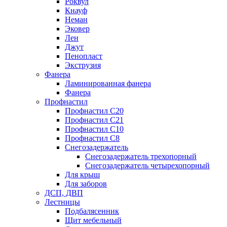
Роквул
Кнауф
Неман
Эковер
Лен
Джут
Пенопласт
Экструзия
Фанера
Ламинированная фанера
Фанера
Профнастил
Профнастил С20
Профнастил С21
Профнастил С10
Профнастил С8
Снегозадержатель
Снегозадержатель трехопорный
Снегозадержатель четырехопорный
Для крыш
Для заборов
ДСП, ДВП
Лестницы
Подбалясенник
Щит мебельный