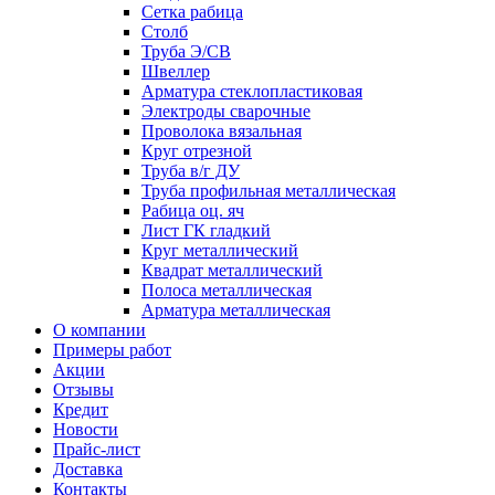
Сетка рабица
Столб
Труба Э/СВ
Швеллер
Арматура стеклопластиковая
Электроды сварочные
Проволока вязальная
Круг отрезной
Труба в/г ДУ
Труба профильная металлическая
Рабица оц. яч
Лист ГК гладкий
Круг металлический
Квадрат металлический
Полоса металлическая
Арматура металлическая
О компании
Примеры работ
Акции
Отзывы
Кредит
Новости
Прайс-лист
Доставка
Контакты