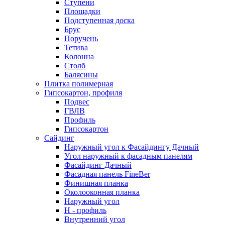
Ступени
Площадки
Подступенная доска
Брус
Поручень
Тетива
Колонна
Столб
Балясины
Плитка полимерная
Гипсокартон, профиля
Подвес
ГВЛВ
Профиль
Гипсокартон
Сайдинг
Наружный угол к Фасайдингу Дачный
Угол наружный к фасадным панелям
Фасайдинг Дачный
Фасадная панель FineBer
Финишная планка
Околооконная планка
Наружный угол
H - профиль
Внутренний угол