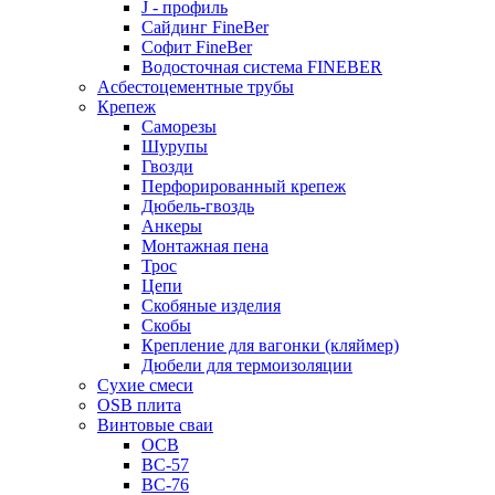
J - профиль
Сайдинг FineBer
Софит FineBer
Водосточная система FINEBER
Асбестоцементные трубы
Крепеж
Саморезы
Шурупы
Гвозди
Перфорированный крепеж
Дюбель-гвоздь
Анкеры
Монтажная пена
Трос
Цепи
Скобяные изделия
Скобы
Крепление для вагонки (кляймер)
Дюбели для термоизоляции
Сухие смеси
OSB плита
Винтовые сваи
ОСВ
ВС-57
ВС-76