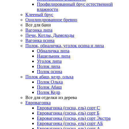
Профилированный брус естественной
влажности
Клееный брус
Оцилиндрованное бревно
Все для бани
Вагонка липа
Печи, Котлы, Дымоходы
Вагонка осина
Полок, обналичка, уголок осина и липа
Обналичка липа
Нащельник липа
Уголок липа
Полок липа
Полок осина
Полок абаш, кедр, ольха
Полок Ольха
Полок Абаш
Полок Кедр
Все для отделки из дерева
Евровагонка
Евровагонка (сосна, ель) сорт С
Евровагонка (сосна, ель) сорт Б
Евровагонка (сосна, ель) сорт Экстра
Евровагонка (сосна, ель) сорт АБ
Евровагонка (сосна, ель) сорт А