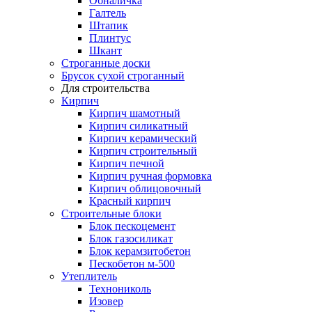
Обналичка
Галтель
Штапик
Плинтус
Шкант
Строганные доски
Брусок сухой строганный
Для строительства
Кирпич
Кирпич шамотный
Кирпич силикатный
Кирпич керамический
Кирпич строительный
Кирпич печной
Кирпич ручная формовка
Кирпич облицовочный
Красный кирпич
Строительные блоки
Блок пескоцемент
Блок газосиликат
Блок керамзитобетон
Пескобетон м-500
Утеплитель
Технониколь
Изовер