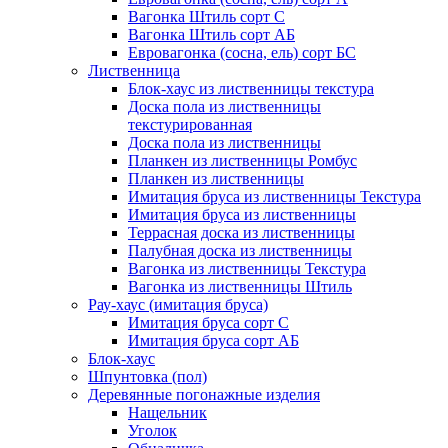
Вагонка Штиль сорт С
Вагонка Штиль сорт АБ
Евровагонка (сосна, ель) сорт БС
Лиственница
Блок-хаус из лиственницы текстура
Доска пола из лиственницы
текстурированная
Доска пола из лиственницы
Планкен из лиственницы Ромбус
Планкен из лиственницы
Имитация бруса из лиственницы Текстура
Имитация бруса из лиственницы
Террасная доска из лиственницы
Палубная доска из лиственницы
Вагонка из лиственницы Текстура
Вагонка из лиственницы Штиль
Рау-хаус (имитация бруса)
Имитация бруса сорт С
Имитация бруса сорт АБ
Блок-хаус
Шпунтовка (пол)
Деревянные погонажные изделия
Нащельник
Уголок