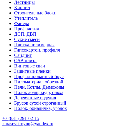
Лестницы
Кирпич
Строительные блоки
Утеплитель
Фанера
Профнастил
ДСП, ДВП
Сухие смеси
Плитка полимерная
Гипсокартон, профиля
Сайдинг
OSB плита
Винтовые сваи
Защитные пленки
Профилированный брус
Пиломатериал обрезной
Печи, Котлы, Дымоходы
Полок абаш, кедр, ольха
Деревянные изделия
Брусок сухой строганный
Полок, обналичка, уголок
+7 (831) 291-62-15
karasevstroynn@yandex.ru