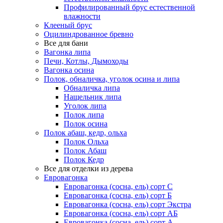
Профилированный брус естественной
влажности
Клееный брус
Оцилиндрованное бревно
Все для бани
Вагонка липа
Печи, Котлы, Дымоходы
Вагонка осина
Полок, обналичка, уголок осина и липа
Обналичка липа
Нащельник липа
Уголок липа
Полок липа
Полок осина
Полок абаш, кедр, ольха
Полок Ольха
Полок Абаш
Полок Кедр
Все для отделки из дерева
Евровагонка
Евровагонка (сосна, ель) сорт С
Евровагонка (сосна, ель) сорт Б
Евровагонка (сосна, ель) сорт Экстра
Евровагонка (сосна, ель) сорт АБ
Евровагонка (сосна, ель) сорт А