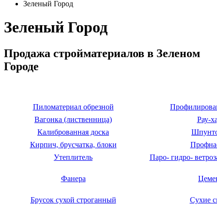
Зеленый Город
Зеленый Город
Продажа стройматериалов в Зеленом
Городе
Пиломатериал обрезной
Профилирова
Вагонка (лиственница)
Рау-х
Калиброванная доска
Шпунт
Кирпич, брусчатка, блоки
Профна
Утеплитель
Паро- гидро- ветро
Фанера
Цеме
Брусок сухой строганный
Сухие с