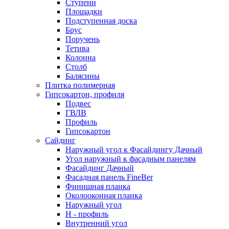
Ступени
Площадки
Подступенная доска
Брус
Поручень
Тетива
Колонна
Столб
Балясины
Плитка полимерная
Гипсокартон, профиля
Подвес
ГВЛВ
Профиль
Гипсокартон
Сайдинг
Наружный угол к Фасайдингу Дачный
Угол наружный к фасадным панелям
Фасайдинг Дачный
Фасадная панель FineBer
Финишная планка
Околооконная планка
Наружный угол
H - профиль
Внутренний угол