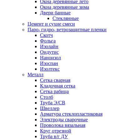
Окна деревянные лето
Окна деревянные зима
Двери банные
Стеклянные
Цемент и сухие смеси
Паро- гидро- ветрозащитные пленки
Скотч
Фольга
Изолайн
Ондутис
Наноизол
Изоспан
Изолтекс
Металл
Сетка сварная
Кладочная сетка
Сетка рабица
Столб
Труба Э/СВ
Швеллер
Арматура стеклопластиковая
Электроды сварочные
Проволока вязальная
Круг отрезной
Труба в/г ДУ