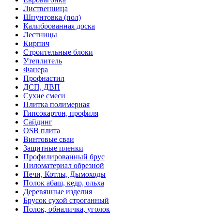
Лиственница
Шпунтовка (пол)
Калиброванная доска
Лестницы
Кирпич
Строительные блоки
Утеплитель
Фанера
Профнастил
ДСП, ДВП
Сухие смеси
Плитка полимерная
Гипсокартон, профиля
Сайдинг
OSB плита
Винтовые сваи
Защитные пленки
Профилированный брус
Пиломатериал обрезной
Печи, Котлы, Дымоходы
Полок абаш, кедр, ольха
Деревянные изделия
Брусок сухой строганный
Полок, обналичка, уголок