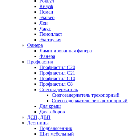
Роквул
Кнауф
Неман
Эковер
Лен
Джут
Пенопласт
Экструзия
Фанера
Ламинированная фанера
Фанера
Профнастил
Профнастил С20
Профнастил С21
Профнастил С10
Профнастил С8
Снегозадержатель
Снегозадержатель трехопорный
Снегозадержатель четырехопорный
Для крыш
Для заборов
ДСП, ДВП
Лестницы
Подбалясенник
Щит мебельный