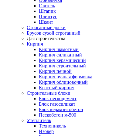
Обналичка
Галтель
Штапик
Плинтус
Шкант
Строганные доски
Брусок сухой строганный
Для строительства
Кирпич
Кирпич шамотный
Кирпич силикатный
Кирпич керамический
Кирпич строительный
Кирпич печной
Кирпич ручная формовка
Кирпич облицовочный
Красный кирпич
Строительные блоки
Блок пескоцемент
Блок газосиликат
Блок керамзитобетон
Пескобетон м-500
Утеплитель
Технониколь
Изовер