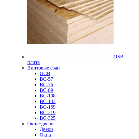
OSB
плита
Винтовые сваи
ОСВ
ВС-57
ВС-76
ВС-89
ВС-108
ВС-133
ВС-159
ВС-219
ВС-325
Окна+двери
Двери
Окна