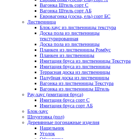
Вагонка Штиль сорт С
Вагонка Штиль сорт АБ
Евровагонка (сосна, ель) сорт БС
Лиственница
Блок-хаус из лиственницы текстура
Доска пола из лиственницы
текстурированная
Доска пола из лиственницы
Планкен из лиственницы Ромбус
Планкен из лиственницы
Имитация бруса из лиственницы Текстура
Имитация бруса из лиственницы
Террасная доска из лиственницы
Палубная доска из лиственницы
Вагонка из лиственницы Текстура
Вагонка из лиственницы Штиль
Рау-хаус (имитация бруса)
Имитация бруса сорт С
Имитация бруса сорт АБ
Блок-хаус
Шпунтовка (пол)
Деревянные погонажные изделия
Нащельник
Уголок